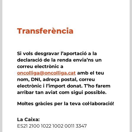
ALTRES FORMES DE DONACIÓ
Transferència
Si vols desgravar l’aportació a la
declaració de la renda envia’ns un
correu electrònic a
oncolliga@oncolliga.cat
amb el teu
nom, DNI, adreça postal, correu
electrònic i l’import donat. T’ho farem
arribar tan aviat com sigui possible.
Moltes gràcies per la teva col·laboració!
La Caixa:
ES21 2100 1022 1002 0011 3347