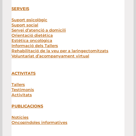
SERVEIS
Suport psicològic
Suport social
Servei d’atenció a domicili
Orientació dietètica
Estètica oncològica
Informació dels Tallers
Rehabilitació de la veu per a laringectomitzats
Voluntariat d’acompanyament virtual
ACTIVITATS
Tallers
Testimonis
Activitats
PUBLICACIONS
Notícies
Oncopíndoles informatives