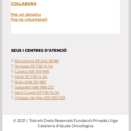
COL·LABORA
Fes un donatiu
Fes-te voluntària/i
SEUS I CENTRES D’ATENCIÓ
Barcelona 93 240 58 88
Terrassa 93 736 14 34
Calella 691 319 995
Moià 93 736 14 34
Rubí 608 291 882
Sabadell 685 989 212
Sant Cugat 93 736 14 34
Vilassar de Mar 692 992 931
© 2021 | Tots els Drets Reservats Fundació Privada Lliga
Catalana d’Ajuda Oncològica