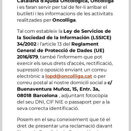
Catalana d’Ajuda Oncològica, Oncolliga
i es faran servir per tal de fer-li arribar el
butlletí i les informacions de les activitats
realitzades per
Oncolliga
.
Tal com estableix la
Ley de Servicios de
la Sociedad de la Información (LSSICE)
34/2002
i l’article 13 del
Reglament
General de Protecció de Dades (UE)
2016/679
, també l’informem que pot
exercir els seus drets d’accés, rectificació,
supressió o oposició enviant un correu
electrònic a
lopd@oncolliga.cat
o per
correu postal al nostre domicili social a
c/
Buenaventura Muñoz, 15, Entr. 3a,
08018 Barcelona
, adjuntant fotocòpia
del seu DNI, CIF NIE o passaport per a la
seva correcta identificació.
Posem en el seu coneixement que té el
dret de presentar una reclamació davant